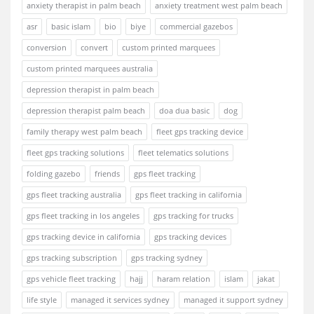
anxiety therapist in palm beach
anxiety treatment west palm beach
asr
basic islam
bio
biye
commercial gazebos
conversion
convert
custom printed marquees
custom printed marquees australia
depression therapist in palm beach
depression therapist palm beach
doa dua basic
dog
family therapy west palm beach
fleet gps tracking device
fleet gps tracking solutions
fleet telematics solutions
folding gazebo
friends
gps fleet tracking
gps fleet tracking australia
gps fleet tracking in california
gps fleet tracking in los angeles
gps tracking for trucks
gps tracking device in california
gps tracking devices
gps tracking subscription
gps tracking sydney
gps vehicle fleet tracking
hajj
haram relation
islam
jakat
life style
managed it services sydney
managed it support sydney