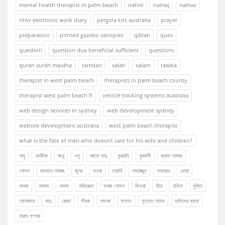
mental health therapist in palm beach
nahid
namaj
namaz
nhvr electronic work diary
pergola kits australia
prayer
preparation
printed gazebo canopies
qiblah
ques
question
question dua beneficial sufficient
questions
quran surah maidha
ramdan
salah
salam
tawba
therapist in west palm beach
therapists in palm beach county
therapist west palm beach fl
vehicle tracking systems australia
web design services in sydney
web development sydney
website development australia
west palm beach therapist
what is the fate of men who doesn't care for his wife and children?
অযু
আকীকা
ঋতু
ওযু
কালো যাদু
কুরবানি
কুরবানী
ক্বাযা নামাজ
গোসল
জামাতে নামাজ
জুম্মা
তওবা
তারাবি
তাহাজ্জুদ
তাহারাত
দোয়া
নামজ
নামাজ
নামায
পবিত্রতা
ফরজ গোসল
ফিতরা
বিয়ে
মহিলা
মুক্তি
মোনাজাত
যাদু
রোজা
শীরক
সাদকা
সালাত
সুন্নাত নামায
হাদিসের ব্যাখা
হারাম সম্পর্ক