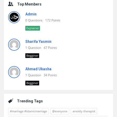
Top Members
Admin
0 Questions
172 Points
Explainer
Sharifa Yasmin
1 Question
47 Points
Begginer
Ahmad Ukasha
1 Question
34 Points
Begginer
Trending Tags
#marriage #islamicmarriage
@everyone
anxiety therapist