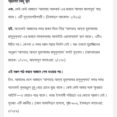
প্রচলিত কিছু ভুল
এক.
কেউ কেউ আজানে ‘আল্লাহু আকবার’-এর জবাবে ‘জাল্লা জালালুহু’ পড়ে
থাকে। এটি সুন্নাহপরিপন্থী। (ইমদাদুল আহকাম: ১/৪১৬)
দুই.
অনেকেই আজানের সময় জবাব দিতে গিয়ে ‘আশহাদু আন্না মুহাম্মাদার
রাসুলুল্লাহ’-এর জবাবে সাল্লাল্লাহু আলাইহি ওয়াসাল্লাম’ বলে থাকে। এটিও
উচিত নয়। কেননা এ সময় দরুদ পড়ার নির্দেশ নেই। বরং তখনো মুয়াজ্জিনের
অনুরূপ ‘আশহাদু আন্না মুহাম্মাদার রাসুলুল্লাহ’ বলাই সুন্নাত। (আলবাহরুর
রায়েক: ১/২৭৩, আহসানুল ফাতাওয়া: ২/২৭৮)
এই দরুদ পাঠ করবে আজান শেষ হওয়ার পর।
তিন. আমাদের দেশে আজানে ‘আশহাদু আন্না মুহাম্মাদার রাসুলুল্লাহ’ বলার সময়
অনেকেই বৃদ্ধাঙুলে চুমু খেয়ে চোখে মুছে থাকে। কেউ কেউ আবার সঙ্গে ‘কুররাত
আইনি’—এ দোয়াও পড়ে থাকে। অথচ ইসলামী শরিয়তে এর কোনো প্রমাণ নেই।
সুতরাং এটি বর্জনীয়। (আল মাকাসিদুল হাসানা, পৃষ্ঠা-৬০৬, ইমদাদুল ফাতাওয়া:
৫/২৫৯)