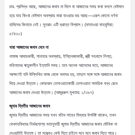
চার. প্রসিদ্ধ আছে, আজানের জবাব না দিলে বা আজানের সময় কথা বললে বেঈমান
হয়ে যায় কিংবা বেঈমান অবস্থায় মারা যাওয়ার ভয় আছে—এরূপ কোনো বর্ণনা
হাদিসের কিতাবে নেই। সুতরাং এটি ভ্রান্ত বিশ্বাস। (ফাতাওয়া মাহমুদিয়া:
৫/৪৩০)
যারা আজানের জবাব দেবে না
নামাজ আদায়কারী, পানাহার অবস্থায়, ইস্তিনজাকারী, স্ত্রী সহবাসে লিপ্ত,
মহিলাদের ঋতুকালীন ইত্যাদি সময়। তবে অনেক আলেমের মতে, আজানের
পরক্ষণেই যদি উল্লিখিত কাজ থেকে অবসর হয়, তাহলে সঙ্গে সঙ্গে আজানের জবাব
দিয়ে দেওয়া উত্তম। কোরআন তেলাওয়াতকারী তেলাওয়াত সাময়িক বন্ধ রেখে
আজানের জবাব দেওয়া উত্তম। (আদ্দুররুল মুখতার: ১/৩৯৭)
জুমার দ্বিতীয় আজানের জবাব
জুমার দ্বিতীয় আজানের সময় যখন খতিব সাহেব মিম্বরে উপবিষ্ট থাকেন, তখন
ফেকাহবিদদের নির্ভরযোগ্য মতানুযায়ী জুমার দ্বিতীয় আজানের জবাব মৌখিক না
দেওয়াটাই উত্তম। তা সত্ত্বেও কেউ দিতে চাইলে মনে মনে জবাব দিতে পারে।