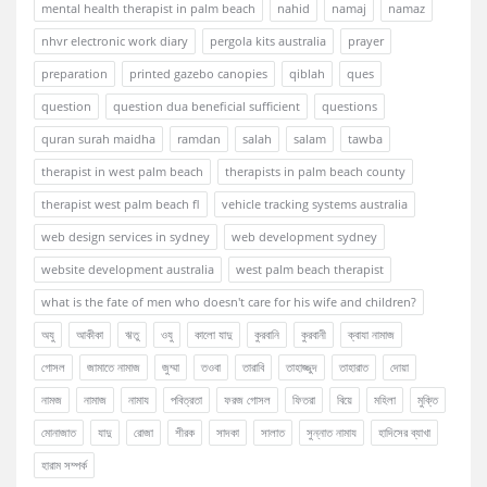
mental health therapist in palm beach
nahid
namaj
namaz
nhvr electronic work diary
pergola kits australia
prayer
preparation
printed gazebo canopies
qiblah
ques
question
question dua beneficial sufficient
questions
quran surah maidha
ramdan
salah
salam
tawba
therapist in west palm beach
therapists in palm beach county
therapist west palm beach fl
vehicle tracking systems australia
web design services in sydney
web development sydney
website development australia
west palm beach therapist
what is the fate of men who doesn't care for his wife and children?
অযু
আকীকা
ঋতু
ওযু
কালো যাদু
কুরবানি
কুরবানী
ক্বাযা নামাজ
গোসল
জামাতে নামাজ
জুম্মা
তওবা
তারাবি
তাহাজ্জুদ
তাহারাত
দোয়া
নামজ
নামাজ
নামায
পবিত্রতা
ফরজ গোসল
ফিতরা
বিয়ে
মহিলা
মুক্তি
মোনাজাত
যাদু
রোজা
শীরক
সাদকা
সালাত
সুন্নাত নামায
হাদিসের ব্যাখা
হারাম সম্পর্ক