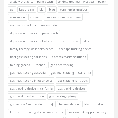
anxiety therapist in palm beach
anxiety treatment west palm beach
asr
basic islam
bio
biye
commercial gazebos
conversion
convert
custom printed marquees
custom printed marquees australia
depression therapist in palm beach
depression therapist palm beach
doa dua basic
dog
family therapy west palm beach
fleet gps tracking device
fleet gps tracking solutions
fleet telematics solutions
folding gazebo
friends
gps fleet tracking
gps fleet tracking australia
gps fleet tracking in california
gps fleet tracking in los angeles
gps tracking for trucks
gps tracking device in california
gps tracking devices
gps tracking subscription
gps tracking sydney
gps vehicle fleet tracking
hajj
haram relation
islam
jakat
life style
managed it services sydney
managed it support sydney