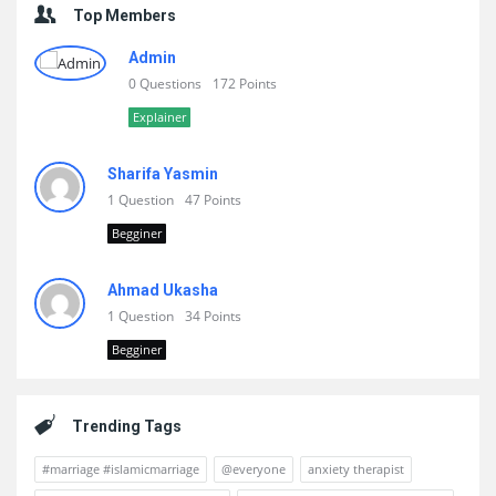
Top Members
Admin
0 Questions
172 Points
Explainer
Sharifa Yasmin
1 Question
47 Points
Begginer
Ahmad Ukasha
1 Question
34 Points
Begginer
Trending Tags
#marriage #islamicmarriage
@everyone
anxiety therapist