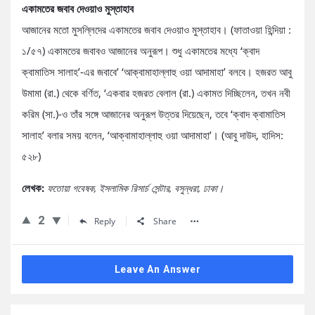
একামতের জবাব দেওয়াও মুস্তাহাব
আজানের মতো মুসল্লিদের একামতের জবাব দেওয়াও মুস্তাহাব। (ফাতাওয়া হিন্দিয়া :
১/৫৭) একামতের জবাবও আজানের অনুরূপ। শুধু একামতের মধ্যে ‘ক্বাদ
ক্বামাতিস সালাহ’-এর জবাবে’ ‘আক্বামাহাল্লাহু ওয়া আদামাহা’ বলবে। হজরত আবু
উমামা (রা.) থেকে বর্ণিত, ‘একবার হজরত বেলাল (রা.) একামত দিচ্ছিলেন, তখন নবী
করিম (সা.)-ও তাঁর সঙ্গে আজানের অনুরূপ উত্তর দিয়েছেন, তবে ‘ক্বাদ ক্বামাতিস
সালাহ’ বলার সময় বলেন, ‘আক্বামাহাল্লাহু ওয়া আদামাহা’। (আবু দাউদ, হাদিস:
৫২৮)
লেখক:
ফতোয়া গবেষক, ইসলামিক রিসার্চ সেন্টার, বসুন্ধরা, ঢাকা।
2
Reply
Share
Leave An Answer
Sidebar