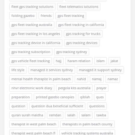
fleet gps tracking solutions
fleet telematics solutions
folding gazebo
friends
gps fleet tracking
gps fleet tracking australia
gps fleet tracking in california
gps fleet tracking in los angeles
gps tracking for trucks
gps tracking device in california
gps tracking devices
gps tracking subscription
gps tracking sydney
gps vehicle fleet tracking
hajj
haram relation
islam
jakat
life style
managed it services sydney
managed it support sydney
mental health therapist in palm beach
nahid
namaj
namaz
nhvr electronic work diary
pergola kits australia
prayer
preparation
printed gazebo canopies
qiblah
ques
question
question dua beneficial sufficient
questions
quran surah maidha
ramdan
salah
salam
tawba
therapist in west palm beach
therapists in palm beach county
therapist west palm beach fl
vehicle tracking systems australia