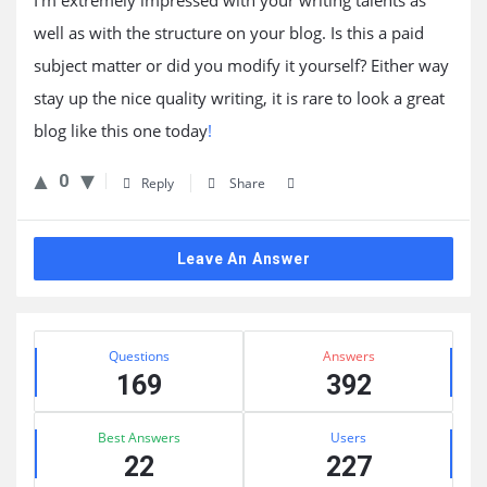
I’m extremely impressed with your writing talents as
well as with the structure on your blog. Is this a paid
subject matter or did you modify it yourself? Either way
stay up the nice quality writing, it is rare to look a great
blog like this one today
!
0
Reply
Share
Leave An Answer
Sidebar
Stats
Questions
Answers
169
392
Best Answers
Users
22
227