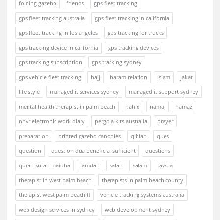
folding gazebo
friends
gps fleet tracking
gps fleet tracking australia
gps fleet tracking in california
gps fleet tracking in los angeles
gps tracking for trucks
gps tracking device in california
gps tracking devices
gps tracking subscription
gps tracking sydney
gps vehicle fleet tracking
hajj
haram relation
islam
jakat
life style
managed it services sydney
managed it support sydney
mental health therapist in palm beach
nahid
namaj
namaz
nhvr electronic work diary
pergola kits australia
prayer
preparation
printed gazebo canopies
qiblah
ques
question
question dua beneficial sufficient
questions
quran surah maidha
ramdan
salah
salam
tawba
therapist in west palm beach
therapists in palm beach county
therapist west palm beach fl
vehicle tracking systems australia
web design services in sydney
web development sydney