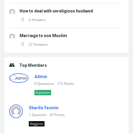
How to deal with unreligious husband
2 Answers
Marriage to non Muslim
27 Answers
Top Members
Admin
0 Questions
172 Points
Explainer
Sharifa Yasmin
1 Question
47 Points
Begginer