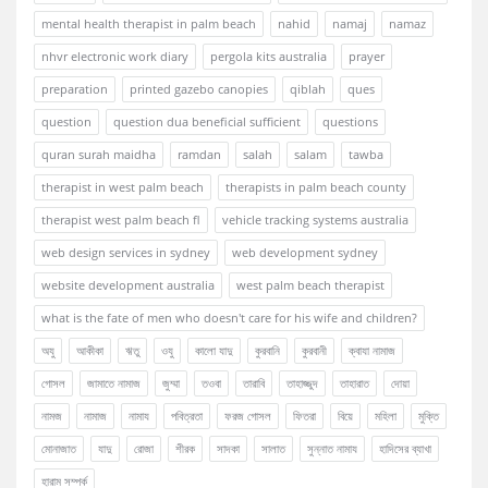
mental health therapist in palm beach
nahid
namaj
namaz
nhvr electronic work diary
pergola kits australia
prayer
preparation
printed gazebo canopies
qiblah
ques
question
question dua beneficial sufficient
questions
quran surah maidha
ramdan
salah
salam
tawba
therapist in west palm beach
therapists in palm beach county
therapist west palm beach fl
vehicle tracking systems australia
web design services in sydney
web development sydney
website development australia
west palm beach therapist
what is the fate of men who doesn't care for his wife and children?
অযু
আকীকা
ঋতু
ওযু
কালো যাদু
কুরবানি
কুরবানী
ক্বাযা নামাজ
গোসল
জামাতে নামাজ
জুম্মা
তওবা
তারাবি
তাহাজ্জুদ
তাহারাত
দোয়া
নামজ
নামাজ
নামায
পবিত্রতা
ফরজ গোসল
ফিতরা
বিয়ে
মহিলা
মুক্তি
মোনাজাত
যাদু
রোজা
শীরক
সাদকা
সালাত
সুন্নাত নামায
হাদিসের ব্যাখা
হারাম সম্পর্ক