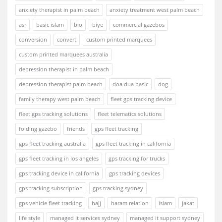
anxiety therapist in palm beach
anxiety treatment west palm beach
asr
basic islam
bio
biye
commercial gazebos
conversion
convert
custom printed marquees
custom printed marquees australia
depression therapist in palm beach
depression therapist palm beach
doa dua basic
dog
family therapy west palm beach
fleet gps tracking device
fleet gps tracking solutions
fleet telematics solutions
folding gazebo
friends
gps fleet tracking
gps fleet tracking australia
gps fleet tracking in california
gps fleet tracking in los angeles
gps tracking for trucks
gps tracking device in california
gps tracking devices
gps tracking subscription
gps tracking sydney
gps vehicle fleet tracking
hajj
haram relation
islam
jakat
life style
managed it services sydney
managed it support sydney