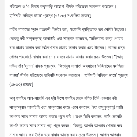
পরিচ্ছেদ ও ‘এ বিষয়ে কড়াকড়ি আরোপ’ শীর্ষক পরিচ্ছেদে সংকলন করেছেন।
হাদিসটি ‘সহিহুল জামে’ গ্রন্থে (৭৪৫৮) সংকলিত হয়েছে]
নারীর নামাযের স্থান যতবেশী নির্জনে হবে, যতবেশি ব্যক্তিগত হবে সেটাই উত্তম।
যেহেতু নবী সাল্লল্লাহু আলাইহি ওয়া সাল্লাম বলেছেন, “মহিলাদের জন্য শোয়ার
ঘরে নামায আদায় করা বৈঠকখানায় নামায আদায় করার চেয়ে উত্তম। তাদের জন্য
গোপন প্রকোষ্ঠে নামায করা শোয়ার ঘরে নামায আদায় করার চেয়ে উত্তম।”[আবু
দাউদ তাঁর ‘সুনান’ নামক গ্রন্থের, ‘কিতাবুস সালাত’ অধ্যায়ের ‘মহিলাদের মসজিদে
যাওয়া’ শীর্ষক পরিচ্ছেদে হাদিসটি সংকলন করেছেন। হাদিসটি ‘সহিহুল জামে’ গ্রন্থে
(৩৮৩৩) রয়েছে]
আবু হুমাইদ আল-সায়েদি এর স্ত্রী উম্মে হুমাইদ থেকে বর্ণিত তিনি একবার নবী
সাল্লাল্লাহু আলাইহি ওয়া সাল্লামের কাছে এসে বললেন: ইয়া রাসূলুল্লাহ্! আমি
আপনার সাথে নামায আদায় করতে পছন্দ করি। তখন তিনি বললেন: আমি জেনেছি
আপনি আমার সাথে নামায পড়া পছন্দ করেন। কিন্তু, আপনি আপনার শোয়ার ঘরে
নামায আদায় করা বৈঠক ঘরে নামায আদায় করার চেয়ে উত্তম। আপনি আপনার