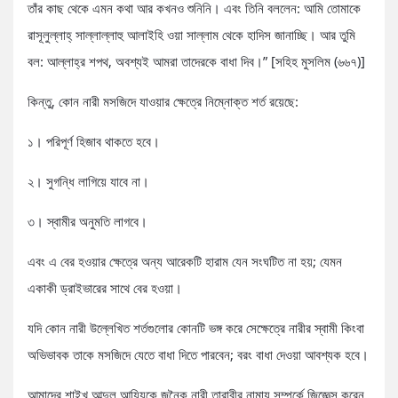
তাঁর কাছ থেকে এমন কথা আর কখনও শুনিনি। এবং তিনি বললেন: আমি তোমাকে
রাসূলুল্লাহ্‌ সাল্লাল্লাহু আলাইহি ওয়া সাল্লাম থেকে হাদিস জানাচ্ছি। আর তুমি
বল: আল্লাহ্‌র শপথ, অবশ্যই আমরা তাদেরকে বাধা দিব।” [সহিহ মুসলিম (৬৬৭)]
কিন্তু, কোন নারী মসজিদে যাওয়ার ক্ষেত্রে নিম্নোক্ত শর্ত রয়েছে:
১। পরিপূর্ণ হিজাব থাকতে হবে।
২। সুগন্ধি লাগিয়ে যাবে না।
৩। স্বামীর অনুমতি লাগবে।
এবং এ বের হওয়ার ক্ষেত্রে অন্য আরেকটি হারাম যেন সংঘটিত না হয়; যেমন
একাকী ড্রাইভারের সাথে বের হওয়া।
যদি কোন নারী উল্লেখিত শর্তগুলোর কোনটি ভঙ্গ করে সেক্ষেত্রে নারীর স্বামী কিংবা
অভিভাবক তাকে মসজিদে যেতে বাধা দিতে পারবেন; বরং বাধা দেওয়া আবশ্যক হবে।
আমাদের শাইখ আব্দুল আযিযকে জনৈক নারী তারাবীর নামায সম্পর্কে জিজ্ঞেস করেন