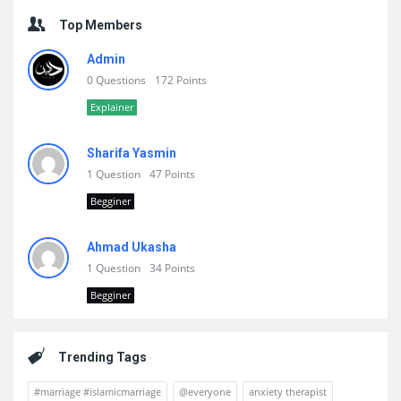
Top Members
Admin
0 Questions
172 Points
Explainer
Sharifa Yasmin
1 Question
47 Points
Begginer
Ahmad Ukasha
1 Question
34 Points
Begginer
Trending Tags
#marriage #islamicmarriage
@everyone
anxiety therapist