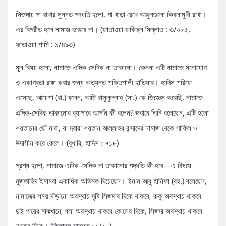
সিজদায় পা রাখার সুন্নত পদ্ধতি হলো, পা খাড়া রেখে আঙুলগুলো কিবলামুখী রাখা।
এর বিপরীত হলে নামাজ ভাঙবে না। (ফাতাওয়া ফকিহুল মিল্লাত : ৩/২৮৫,
ফাতাওয়া শামি : ১/৪৯৩)
মূল বিষয় হলো, নামাজে এদিক-সেদিক না তাকানো। কেননা এটি নামাজে মনোযোগ
ও একাগ্রতা রক্ষা করার জন্য অত্যন্ত শক্তিশালী হাতিয়ার। হাদিস শরিফে
এসেছে, আয়েশা (রা.) বলেন, আমি রাসুলুল্লাহ (সা.)-কে জিজ্ঞেস করেছি, নামাজে
এদিক-সেদিক তাকানোর ব্যাপারে আপনি কী বলেন? জবাবে তিনি বলেছেন, এটি হলো
শয়তানের ছোঁ মারা, যা দ্বারা শয়তান আল্লাহর বান্দাদের নামাজ থেকে গাফিল ও
উদাসীন করে ফেলে। (বুখারি, হাদিস : ৭১৮)
প্রশ্ন হলো, নামাজে এদিক-সেদিক না তাকানোর পদ্ধতি কী হবে—এ বিষয়ে
মুজতাহিদ ইমামরা একাধিক অভিমত দিয়েছেন। ইমাম আবু হানিফা (রহ.) বলেছেন,
নামাজের সময় দাঁড়ানো অবস্থায় দৃষ্টি সিজদার দিকে থাকবে, রুকু অবস্থায় থাকবে
দুই পায়ের মাঝখানে, বসা অবস্থায় থাকবে কোলের দিকে, সিজদা অবস্থায় থাকবে