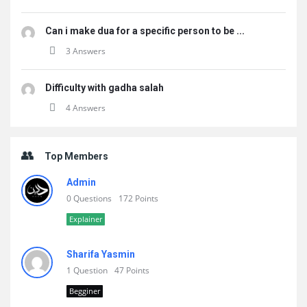
Can i make dua for a specific person to be ...
3 Answers
Difficulty with gadha salah
4 Answers
Top Members
Admin
0 Questions
172 Points
Explainer
Sharifa Yasmin
1 Question
47 Points
Begginer