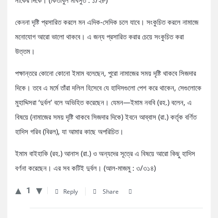
নাকের দিকে। (কিতাবুল মাবসুত : ১/২৮)
কেননা দৃষ্টি প্রসারিত করলে মন এদিক-সেদিক চলে যাবে। সংকুচিত করলে নামাজে
মনোযোগ আরো ভালো থাকবে। এ জন্য প্রসারিত করার চেয়ে সংকুচিত করা
উত্তম।
পক্ষান্তরে কোনো কোনো ইমাম বলেছেন, পুরো নামাজের সময় দৃষ্টি থাকবে সিজদার
দিকে। তবে এ মর্মে তাঁরা দলিল হিসেবে যে হাদিসগুলো পেশ করে থাকেন, সেগুলোকে
মুহাদ্দিসরা ‘দুর্বল’ বলে অভিহিত করেছেন। যেমন—ইমাম নববি (রহ.) বলেন, এ
বিষয়ে (নামাজের সময় দৃষ্টি থাকবে সিজদার দিকে) ইবনে আব্বাস (রা.) কর্তৃক বর্ণিত
হাদিস গরিব (বিরল), যা আমার কাছে অপরিচিত।
ইমাম বাইহাকি (রহ.) আনাস (রা.) ও অন্যদের সূত্রে এ বিষয়ে আরো কিছু হাদিস
বর্ণনা করেছেন। এর সব কটিই দুর্বল। (আল-মাজমু : ৩/৩১৪)
1
Reply
Share