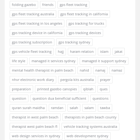
folding gazebo
friends
gps fleet tracking
gps fleet tracking australia
gps fleet tracking in california
gps fleet tracking in los angeles
gps tracking for trucks
gps tracking device in california
gps tracking devices
gps tracking subscription
gps tracking sydney
gps vehicle fleet tracking
hajj
haram relation
islam
jakat
life style
managed it services sydney
managed it support sydney
mental health therapist in palm beach
nahid
namaj
namaz
nhvr electronic work diary
pergola kits australia
prayer
preparation
printed gazebo canopies
qiblah
ques
question
question dua beneficial sufficient
questions
quran surah maidha
ramdan
salah
salam
tawba
therapist in west palm beach
therapists in palm beach county
therapist west palm beach fl
vehicle tracking systems australia
web design services in sydney
web development sydney