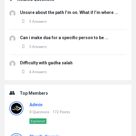
Unsure about the path I’m on. What if I’m where ...
5 Answers
Can i make dua for a specific person to be ...
3 Answers
Difficulty with gadha salah
4 Answers
Top Members
Admin
0 Questions
172 Points
Explainer