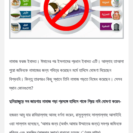
নামাজ ফরজ ইবাদত। ঈমানের পর ইসলামের প্রধান ইবাদত এটি। আল্লাহ তাআলা
পুরো জমিনকে নামাজের জন্য পবিত্র করেছেন মর্মে হাদিসে ঘোষণা দিয়েছেন
বিশ্বনবি। কিন্তু তারপরও কিছু স্থানে তিনি নামাজ পড়তে নিষেধ করেছেন। সেসব
স্থান কোনগুলো?
দুনিয়াজুড়ে সব জায়গায় নামাজ পড়া প্রসঙ্গে হাদিসে পাকে প্রিয় নবি ঘোষণা করেন-
হজরত আবু যার রাদিয়াল্লাহু আনহু বর্ণনা করেন, রাসুলুল্লাহ সাল্লাল্লাহু আলাইহি
ওয়া সাল্লাম বলেছেন, ‘আমার জন্য (অর্থাৎ আমার উম্মাতের জন্য) সমগ্র জমিনকে
পবিত্র এবং মসজিদ (সাজদার স্থান) বানানো হয়েছে।’ (আবু দাউদ)