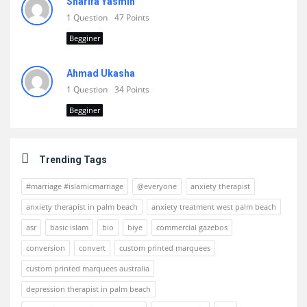
Sharifa Yasmin
1 Question
47 Points
Begginer
Ahmad Ukasha
1 Question
34 Points
Begginer
Trending Tags
#marriage #islamicmarriage
@everyone
anxiety therapist
anxiety therapist in palm beach
anxiety treatment west palm beach
asr
basic islam
bio
biye
commercial gazebos
conversion
convert
custom printed marquees
custom printed marquees australia
depression therapist in palm beach