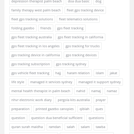
depression therapist palm beach
doa dua basic
dog
family therapy west palm beach
fleet gps tracking device
fleet gps tracking solutions
fleet telematics solutions
folding gazebo
friends
gps fleet tracking
gps fleet tracking australia
gps fleet tracking in california
gps fleet tracking in los angeles
gps tracking for trucks
gps tracking device in california
gps tracking devices
gps tracking subscription
gps tracking sydney
gps vehicle fleet tracking
hajj
haram relation
islam
jakat
life style
managed it services sydney
managed it support sydney
mental health therapist in palm beach
nahid
namaj
namaz
nhvr electronic work diary
pergola kits australia
prayer
preparation
printed gazebo canopies
qiblah
ques
question
question dua beneficial sufficient
questions
quran surah maidha
ramdan
salah
salam
tawba