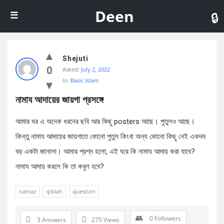
De
Deen
Shejuti
0
Asked:
July 2, 2022
In:
Basic Islam
নামায আদায়ের জায়গা প্রসঙ্গে
আমার ঘর এ অনেক ধরনের ছবি আর কিছু posters আছে। পুতুলও আছে।
কিন্তু নামায আদায়ের জায়গাতে কোনো পুতুল কিংবা অন্য কোনো কিছু নেই একদম
বড় একটা জানালা। আমার প্রশ্ন হলো, এই ঘরে কি নামায আদায় করা যাবে?
নামায আদায় করলে কি তা কবুল হবে?
namaz
qiblah
question
0
Followers
3 Answers
275
Views