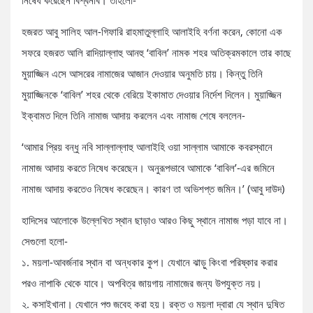
হজরত আবু সালিহ আল-গিফারি রাহমাতুল্লাহি আলাইহি বর্ণনা করেন, কোনো এক
সফরে হজরত আলি রাদিয়াল্লাহু আনহু ‘বাবিল’ নামক শহর অতিক্রমকালে তার কাছে
মুয়াজ্জিন এসে আসরের নামাজের আজান দেওয়ার অনুমতি চায়। কিন্তু তিনি
মুয়াজ্জিনকে ‘বাবিল’ শহর থেকে বেরিয়ে ইকামাত দেওয়ার নির্দেশ দিলেন। মুয়াজ্জিন
ইক্বামত দিলে তিনি নামাজ আদায় করলেন এবং নামাজ শেষে বললেন-
‘আমার প্রিয় বন্ধু নবি সাল্লাল্লাহু আলাইহি ওয়া সাল্লাম আমাকে কবরস্থানে
নামাজ আদায় করতে নিষেধ করেছেন। অনুরূপভাবে আমাকে ‘বাবিল’-এর জমিনে
নামাজ আদায় করতেও নিষেধ করেছেন। কারণ তা অভিশপ্ত জমিন।’ (আবু দাউদ)
হাদিসের আলোকে উল্লেখিত স্থান ছাড়াও আরও কিছু স্থানে নামাজ পড়া যাবে না।
সেগুলো হলো-
১. ময়লা-আবর্জনার স্থান বা অন্ধকার কুপ। যেখানে ঝাড়ু কিংবা পরিষ্কার করার
পরও নাপাকি থেকে যাবে। অপবিত্র জায়গায় নামাজের জন্য উপযুক্ত নয়।
২. কসাইখানা। যেখানে পশু জবেহ করা হয়। রক্ত ও ময়লা দ্বারা যে স্থান দুষিত