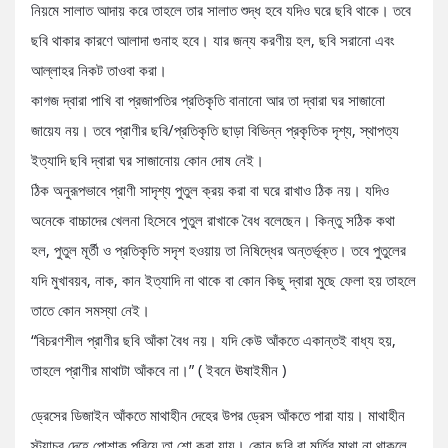
নিয়মে সালাত আদায় করে তাহলে তার সালাত শুদ্ধ হবে যদিও ঘরে ছবি থাকে। তবে
ছবি থাকার কারণে আলাদা গুনাহ হবে। যার জন্য করণীয় হল, ছবি সরানো এবং
আল্লাহর নিকট তাওবা করা।
কাগজ দ্বারা পাখি বা প্রজাপতির প্রতিকৃতি বানানো আর তা দ্বারা ঘর সাজানো
জায়েয নয়। তবে প্রাণীর ছবি/প্রতিকৃতি ছাড়া বিভিন্ন প্রকৃতিক দৃশ্য, স্থাপত্য
ইত্যাদি ছবি দ্বারা ঘর সাজানোয় কোন দোষ নেই।
ঠিক অনুরূপভাবে প্রাণী সাদৃশ্য পুতুল ক্রয় করা বা ঘরে রাখাও ঠিক নয়। যদিও
অনেকে বাচ্চাদের খেলনা হিসেবে পুতুল রাখাকে বৈধ বলেছেন। কিন্তু সঠিক কথা
হল, পুতুল মূর্তী ও প্রতিকৃতি সদৃশ হওয়ায় তা নিষিদ্ধের অন্তর্ভূক্ত। তবে পুতুলের
যদি মুখাবয়ব, নাক, কান ইত্যাদি না থাকে বা কোন কিছু দ্বারা মুছে ফেলা হয় তাহলে
তাতে কোন সমস্যা নেই।
“বিচরণশীল প্রাণীর ছবি আঁকা বৈধ নয়। যদি কেউ আঁকতে একান্তই বাধ্য হয়,
তাহলে প্রাণীর মাথাটা আঁকবে না।” ( ইবনে ঊষাইমীন )
ড্রেসের ডিজাইন আঁকতে মাথাহীন দেহের উপর ড্রেস আঁকতে পারা যায়। মাথাহীন
স্ট্যাচুর দেহে পোশাক পরিয়ে তা শো করা যায়। কোন ছবি বা মূর্তির মাথা না থাকলে