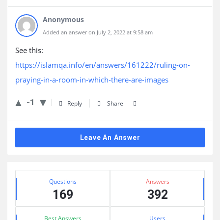
Anonymous
Added an answer on July 2, 2022 at 9:58 am
See this:
https://islamqa.info/en/answers/161222/ruling-on-
praying-in-a-room-in-which-there-are-images
-1
Reply
Share
Leave An Answer
Sidebar
Stats
Questions
Answers
169
392
Best Answers
Users